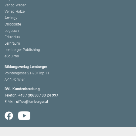
Verlag Weber
Verlag Hölzel
Amlogy
Chocolate
Logbuch
Eduvidual
Lernraum
Lemberger Publishing
eSquirrel
Bildungsverlag Lemberger
Pointengasse 21-23/Top 11
A-1170 Wien
BVL Kundenberatung
Telefon:
+43 / (0)650 / 33 24 997
E-Mail:
office@lemberger.at