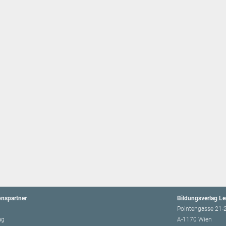
onspartner
Bildungsverlag L
Pointengasse 21-
ag
A-1170 Wien