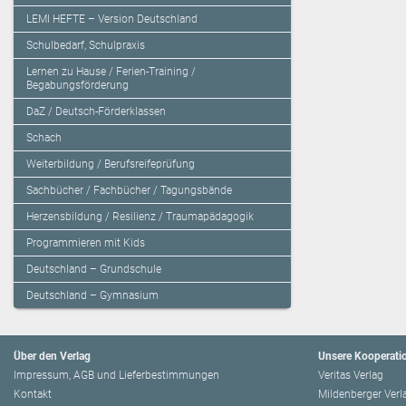
LEMI HEFTE – Version Deutschland
Schulbedarf, Schulpraxis
Lernen zu Hause / Ferien-Training /
Begabungsförderung
DaZ / Deutsch-Förderklassen
Schach
Weiterbildung / Berufsreifeprüfung
Sachbücher / Fachbücher / Tagungsbände
Herzensbildung / Resilienz / Traumapädagogik
Programmieren mit Kids
Deutschland – Grundschule
Deutschland – Gymnasium
Über den Verlag
Unsere Kooperati
Impressum, AGB und Lieferbestimmungen
Veritas Verlag
Kontakt
Mildenberger Verl