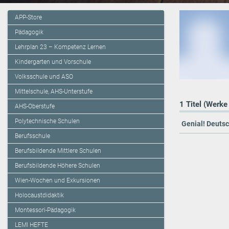
APP-Store
Pädagogik
Lehrplan 23 – Kompetenz Lernen
Kindergarten und Vorschule
Volksschule und ASO
Mittelschule, AHS-Unterstufe
1 Titel (Werke
AHS-Oberstufe
Polytechnische Schulen
Genial! Deuts
Berufsschule
Berufsbildende Mittlere Schulen
Berufsbildende Höhere Schulen
Wien-Wochen und Exkursionen
Holocaustdidaktik
Montessori-Pädagogik
LEMI HEFTE