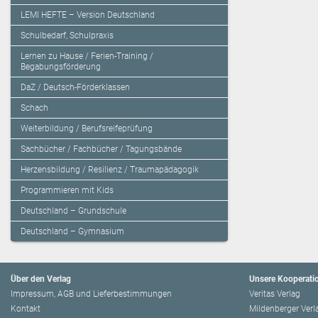
LEMI HEFTE – Version Deutschland
Schulbedarf, Schulpraxis
Lernen zu Hause / Ferien-Training /
Begabungsförderung
DaZ / Deutsch-Förderklassen
Schach
Weiterbildung / Berufsreifeprüfung
Sachbücher / Fachbücher / Tagungsbände
Herzensbildung / Resilienz / Traumapädagogik
Programmieren mit Kids
Deutschland – Grundschule
Deutschland – Gymnasium
Über den Verlag
Unsere Kooperati
Impressum, AGB und Lieferbestimmungen
Veritas Verlag
Kontakt
Mildenberger Verl