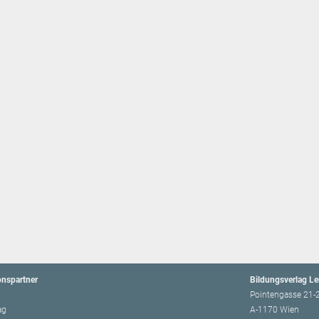
onspartner
Bildungsverlag L
Pointengasse 21-
ag
A-1170 Wien