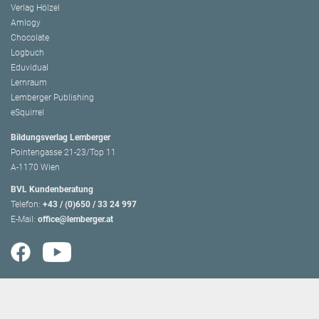
Verlag Hölzel
Amlogy
Chocolate
Logbuch
Eduvidual
Lernraum
Lemberger Publishing
eSquirrel
Bildungsverlag Lemberger
Pointengasse 21-23/Top 11
A-1170 Wien
BVL Kundenberatung
Telefon:
+43 / (0)650 / 33 24 997
E-Mail:
office@lemberger.at