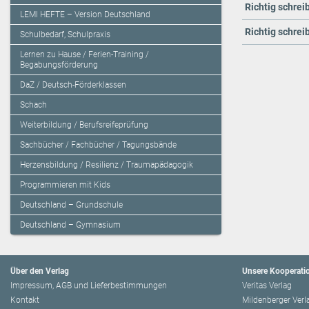
Richtig schreib
LEMI HEFTE – Version Deutschland
Richtig schreib
Schulbedarf, Schulpraxis
Lernen zu Hause / Ferien-Training /
Begabungsförderung
DaZ / Deutsch-Förderklassen
Schach
Weiterbildung / Berufsreifeprüfung
Sachbücher / Fachbücher / Tagungsbände
Herzensbildung / Resilienz / Traumapädagogik
Programmieren mit Kids
Deutschland – Grundschule
Deutschland – Gymnasium
Über den Verlag
Unsere Kooperati
Impressum, AGB und Lieferbestimmungen
Veritas Verlag
Kontakt
Mildenberger Verl