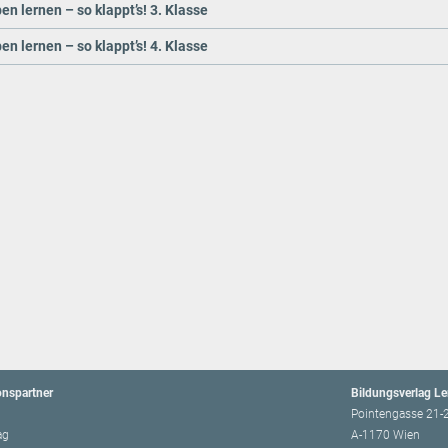
en lernen – so klappt’s! 3. Klasse
en lernen – so klappt’s! 4. Klasse
onspartner
Bildungsverlag L
Pointengasse 21-
ag
A-1170 Wien