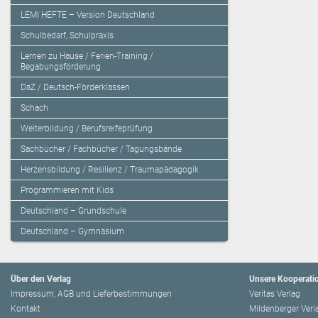
LEMI HEFTE – Version Deutschland
Schulbedarf, Schulpraxis
Lernen zu Hause / Ferien-Training /
Begabungsförderung
DaZ / Deutsch-Förderklassen
Schach
Weiterbildung / Berufsreifeprüfung
Sachbücher / Fachbücher / Tagungsbände
Herzensbildung / Resilienz / Traumapädagogik
Programmieren mit Kids
Deutschland – Grundschule
Deutschland – Gymnasium
Über den Verlag
Unsere Kooperati
Impressum, AGB und Lieferbestimmungen
Veritas Verlag
Kontakt
Mildenberger Verl