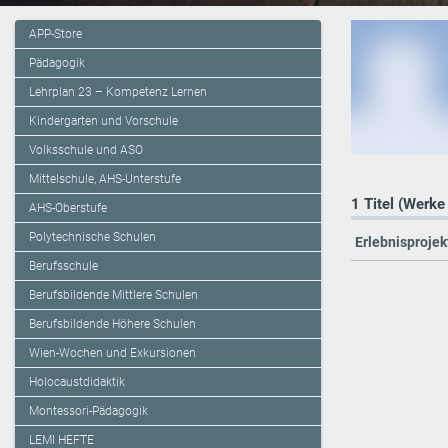
APP-Store
Pädagogik
Lehrplan 23 – Kompetenz Lernen
Kindergarten und Vorschule
Volksschule und ASO
Mittelschule, AHS-Unterstufe
1 Titel (Werke
AHS-Oberstufe
Polytechnische Schulen
Erlebnisprojek
Berufsschule
Berufsbildende Mittlere Schulen
Berufsbildende Höhere Schulen
Wien-Wochen und Exkursionen
Holocaustdidaktik
Montessori-Pädagogik
LEMI HEFTE