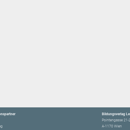
onspartner
Bildungsverlag L
Pointengasse 21-
ag
A-1170 Wien