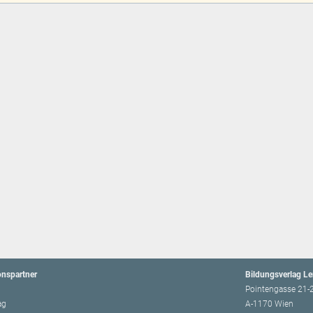
onspartner
Bildungsverlag L
Pointengasse 21-
ag
A-1170 Wien