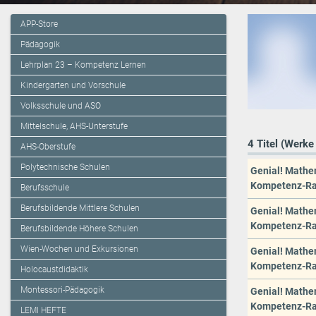
APP-Store
Pädagogik
Lehrplan 23 – Kompetenz Lernen
Kindergarten und Vorschule
Volksschule und ASO
Mittelschule, AHS-Unterstufe
4 Titel (Werke
AHS-Oberstufe
Polytechnische Schulen
Genial! Mathem
Kompetenz-Rast
Berufsschule
Berufsbildende Mittlere Schulen
Genial! Mathem
Kompetenz-Rast
Berufsbildende Höhere Schulen
Wien-Wochen und Exkursionen
Genial! Mathem
Kompetenz-Rast
Holocaustdidaktik
Montessori-Pädagogik
Genial! Mathem
Kompetenz-Rast
LEMI HEFTE