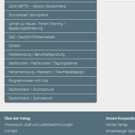
LEMI HEFTE – Version Deutschland
Schulbedarf, Schulpraxis
Lernen zu Hause / Ferien-Training /
Begabungsförderung
DaZ / Deutsch-Förderklassen
Schach
Weiterbildung / Berufsreifeprüfung
Sachbücher / Fachbücher / Tagungsbände
Herzensbildung / Resilienz / Traumapädagogik
Programmieren mit Kids
Deutschland – Grundschule
Deutschland – Gymnasium
Über den Verlag
Unsere Kooperati
Impressum, AGB und Lieferbestimmungen
Veritas Verlag
Kontakt
Mildenberger Verl