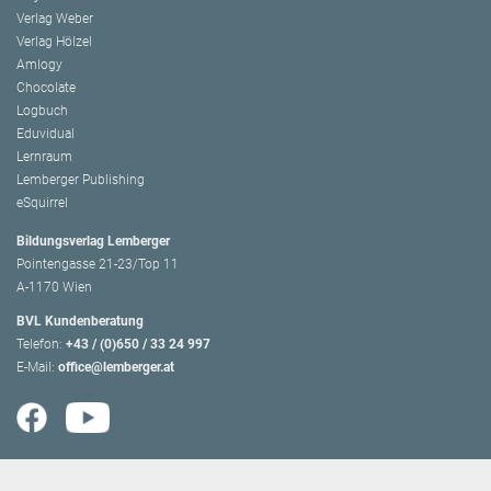
Verlag Weber
Verlag Hölzel
Amlogy
Chocolate
Logbuch
Eduvidual
Lernraum
Lemberger Publishing
eSquirrel
Bildungsverlag Lemberger
Pointengasse 21-23/Top 11
A-1170 Wien
BVL Kundenberatung
Telefon:
+43 / (0)650 / 33 24 997
E-Mail:
office@lemberger.at