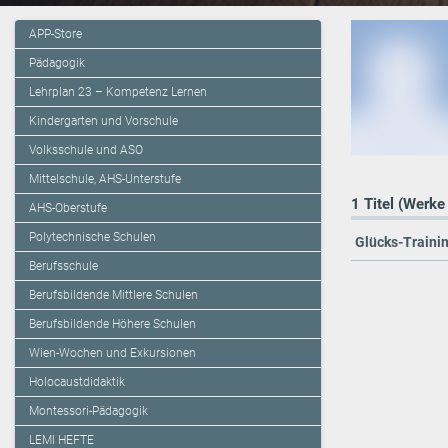
APP-Store
Pädagogik
Lehrplan 23 – Kompetenz Lernen
Kindergarten und Vorschule
Volksschule und ASO
Mittelschule, AHS-Unterstufe
1 Titel (Werke
AHS-Oberstufe
Polytechnische Schulen
Glücks-Trainin
Berufsschule
Berufsbildende Mittlere Schulen
Berufsbildende Höhere Schulen
Wien-Wochen und Exkursionen
Holocaustdidaktik
Montessori-Pädagogik
LEMI HEFTE