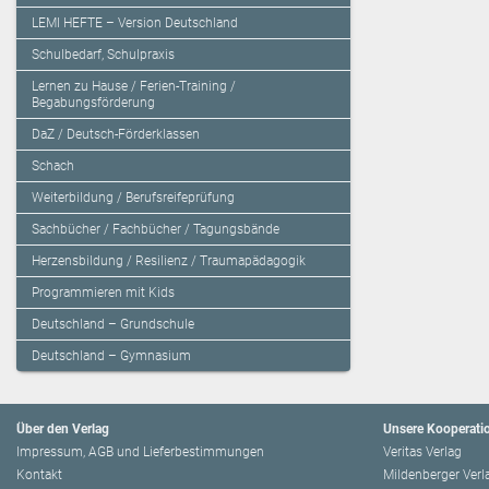
LEMI HEFTE – Version Deutschland
Schulbedarf, Schulpraxis
Lernen zu Hause / Ferien-Training /
Begabungsförderung
DaZ / Deutsch-Förderklassen
Schach
Weiterbildung / Berufsreifeprüfung
Sachbücher / Fachbücher / Tagungsbände
Herzensbildung / Resilienz / Traumapädagogik
Programmieren mit Kids
Deutschland – Grundschule
Deutschland – Gymnasium
Über den Verlag
Unsere Kooperati
Impressum, AGB und Lieferbestimmungen
Veritas Verlag
Kontakt
Mildenberger Verl