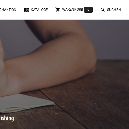
shopping_cart
menu_book
search
WARENKORB
CHAKTION
KATALOGE
SUCHEN
0