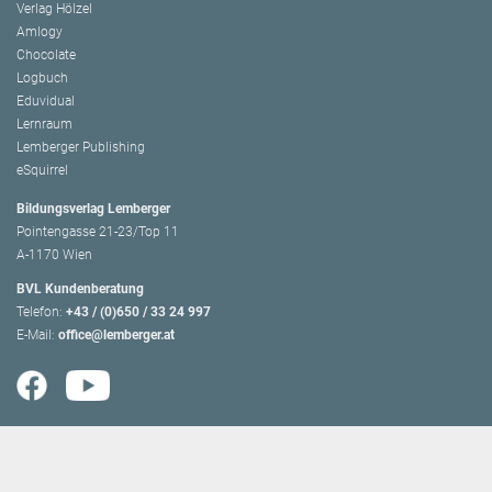
Verlag Hölzel
Amlogy
Chocolate
Logbuch
Eduvidual
Lernraum
Lemberger Publishing
eSquirrel
Bildungsverlag Lemberger
Pointengasse 21-23/Top 11
A-1170 Wien
BVL Kundenberatung
Telefon:
+43 / (0)650 / 33 24 997
E-Mail:
office@lemberger.at