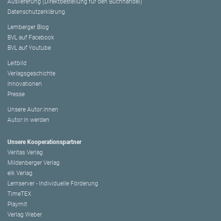
Auslieferung (Direktbestellung für den Buchhandel)
Datenschutzerklärung
Lemberger Blog
BVL auf Facebook
BVL auf Youtube
Leitbild
Verlagsgeschichte
Innovationen
Presse
Unsere Autor:innen
Autor:in werden
Unsere Kooperationspartner
Veritas Verlag
Mildenberger Verlag
elk Verlag
Lernserver - Individuelle Förderung
TimeTEX
Playmit
Verlag Weber