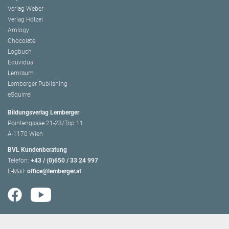
Verlag Weber
Verlag Hölzel
Amlogy
Chocolate
Logbuch
Eduvidual
Lernraum
Lemberger Publishing
eSquirrel
Bildungsverlag Lemberger
Pointengasse 21-23/Top 11
A-1170 Wien
BVL Kundenberatung
Telefon:
+43 / (0)650 / 33 24 997
E-Mail:
office@lemberger.at