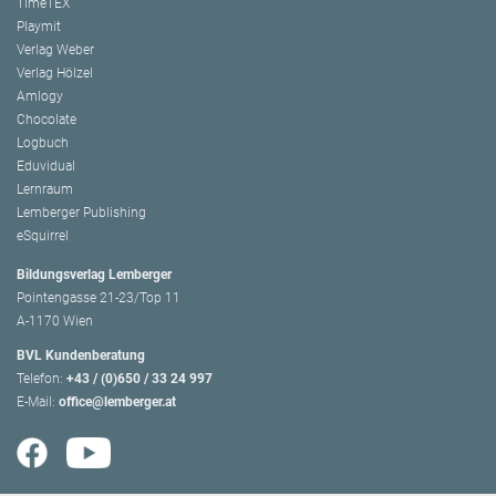
TimeTEX
Playmit
Verlag Weber
Verlag Hölzel
Amlogy
Chocolate
Logbuch
Eduvidual
Lernraum
Lemberger Publishing
eSquirrel
Bildungsverlag Lemberger
Pointengasse 21-23/Top 11
A-1170 Wien
BVL Kundenberatung
Telefon:
+43 / (0)650 / 33 24 997
E-Mail:
office@lemberger.at