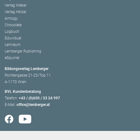
Verlag Weber
Verlag Hölzel
Amlogy
Chocolate
Logbuch
Eduvidual
Lernraum
Lemberger Publishing
eSquirrel
Bildungsverlag Lemberger
Pointengasse 21-23/Top 11
A-1170 Wien
BVL Kundenberatung
Telefon:
+43 / (0)650 / 33 24 997
E-Mail:
office@lemberger.at