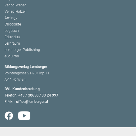
Verlag Weber
Verlag Hölzel
Amlogy
Chocolate
Logbuch
Eduvidual
Lernraum
Lemberger Publishing
eSquirrel
Bildungsverlag Lemberger
Pointengasse 21-23/Top 11
A-1170 Wien
BVL Kundenberatung
Telefon:
+43 / (0)650 / 33 24 997
E-Mail:
office@lemberger.at