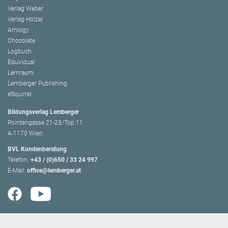
Verlag Weber
Verlag Hölzel
Amlogy
Chocolate
Logbuch
Eduvidual
Lernraum
Lemberger Publishing
eSquirrel
Bildungsverlag Lemberger
Pointengasse 21-23/Top 11
A-1170 Wien
BVL Kundenberatung
Telefon:
+43 / (0)650 / 33 24 997
E-Mail:
office@lemberger.at