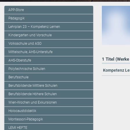
APP-Store
Pädagogik
Lehrplan 23 – Kompetenz Lernen
Kindergarten und Vorschule
Volksschule und ASO
Mittelschule, AHS-Unterstufe
1 Titel (Werke
AHS-Oberstufe
Polytechnische Schulen
Kompetenz Lern
Berufsschule
Berufsbildende Mittlere Schulen
Berufsbildende Höhere Schulen
Wien-Wochen und Exkursionen
Holocaustdidaktik
Montessori-Pädagogik
LEMI HEFTE