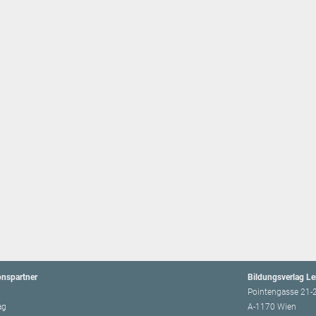
onspartner
Bildungsverlag L
Pointengasse 21-
ag
A-1170 Wien