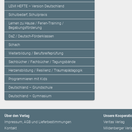
LEMI HEFTE – Version Deutschland
Schulbedarf, Schulpraxis
Lernen zu Hause / Ferien-Training /
Begabungsförderung
DaZ / Deutsch-Förderklassen
Schach
Weiterbildung / Berufsreifeprüfung
Sachbücher / Fachbücher / Tagungsbände
Herzensbildung / Resilienz / Traumapädagogik
Programmieren mit Kids
Deutschland – Grundschule
Deutschland – Gymnasium
Über den Verlag
Unsere Kooperati
Impressum, AGB und Lieferbestimmungen
Veritas Verlag
Kontakt
Mildenberger Verl