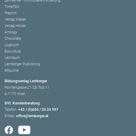
Lernserver - Individuelle Förderung
TimeTEX
Playmit
Verlag Weber
Verlag Hölzel
Amlogy
Chocolate
Logbuch
Eduvidual
Lernraum
Lemberger Publishing
eSquirrel
Bildungsverlag Lemberger
Pointengasse 21-23/Top 11
A-1170 Wien
BVL Kundenberatung
Telefon:
+43 / (0)650 / 33 24 997
E-Mail:
office@lemberger.at