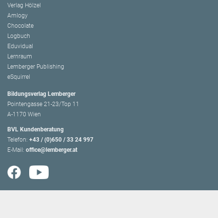
Verlag Hölzel
Amlogy
Chocolate
Logbuch
Eduvidual
Lernraum
Lemberger Publishing
eSquirrel
Bildungsverlag Lemberger
Pointengasse 21-23/Top 11
A-1170 Wien
BVL Kundenberatung
Telefon:
+43 / (0)650 / 33 24 997
E-Mail:
office@lemberger.at