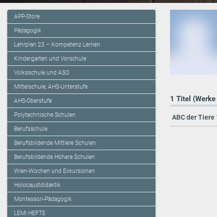
APP-Store
Pädagogik
Lehrplan 23 – Kompetenz Lernen
Kindergarten und Vorschule
Volksschule und ASO
Mittelschule, AHS-Unterstufe
1 Titel (Werke
AHS-Oberstufe
Polytechnische Schulen
ABC der Tiere 
Berufsschule
Berufsbildende Mittlere Schulen
Berufsbildende Höhere Schulen
Wien-Wochen und Exkursionen
Holocaustdidaktik
Montessori-Pädagogik
LEMI HEFTE