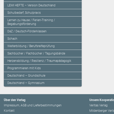
LEMI HEFTE – Version Deutschland
Schulbedarf, Schulpraxis
Lernen zu Hause / Ferien-Training /
Begabungsförderung
DaZ / Deutsch-Förderklassen
Schach
Weiterbildung / Berufsreifeprüfung
Sachbücher / Fachbücher / Tagungsbände
Herzensbildung / Resilienz / Traumapädagogik
Programmieren mit Kids
Deutschland – Grundschule
Deutschland – Gymnasium
Über den Verlag
Unsere Kooperati
Impressum, AGB und Lieferbestimmungen
Veritas Verlag
Kontakt
Mildenberger Verl