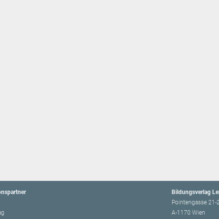
onspartner
Bildungsverlag L
Pointengasse 21-
ag
A-1170 Wien