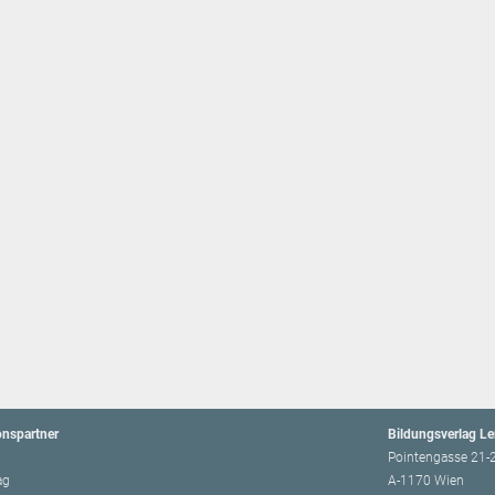
onspartner
Bildungsverlag L
Pointengasse 21-
ag
A-1170 Wien