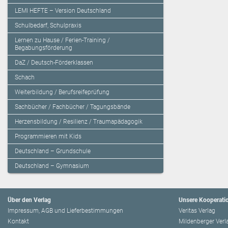
LEMI HEFTE – Version Deutschland
Schulbedarf, Schulpraxis
Lernen zu Hause / Ferien-Training /
Begabungsförderung
DaZ / Deutsch-Förderklassen
Schach
Weiterbildung / Berufsreifeprüfung
Sachbücher / Fachbücher / Tagungsbände
Herzensbildung / Resilienz / Traumapädagogik
Programmieren mit Kids
Deutschland – Grundschule
Deutschland – Gymnasium
Über den Verlag
Unsere Kooperati
Impressum, AGB und Lieferbestimmungen
Veritas Verlag
Kontakt
Mildenberger Verl