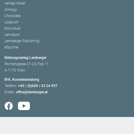
Verlag Hölzel
Amlogy
Chocolate
Logbuch
Eduvidual
Lernraum
Lemberger Publishing
eSquirrel
Bildungsverlag Lemberger
Pointengasse 21-23/Top 11
A-1170 Wien
BVL Kundenberatung
Telefon:
+43 / (0)650 / 33 24 997
E-Mail:
office@lemberger.at