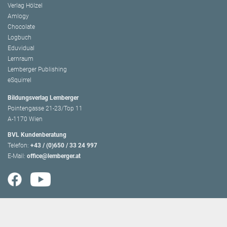
Verlag Hölzel
Amlogy
Chocolate
Logbuch
Eduvidual
Lernraum
Lemberger Publishing
eSquirrel
Bildungsverlag Lemberger
Pointengasse 21-23/Top 11
A-1170 Wien
BVL Kundenberatung
Telefon:
+43 / (0)650 / 33 24 997
E-Mail:
office@lemberger.at