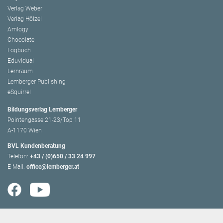
Verlag Weber
Verlag Hölzel
Amlogy
Chocolate
Logbuch
Eduvidual
Lernraum
Lemberger Publishing
eSquirrel
Bildungsverlag Lemberger
Pointengasse 21-23/Top 11
A-1170 Wien
BVL Kundenberatung
Telefon:
+43 / (0)650 / 33 24 997
E-Mail:
office@lemberger.at