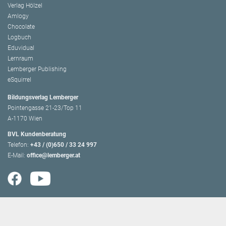
Verlag Hölzel
Amlogy
Chocolate
Logbuch
Eduvidual
Lernraum
Lemberger Publishing
eSquirrel
Bildungsverlag Lemberger
Pointengasse 21-23/Top 11
A-1170 Wien
BVL Kundenberatung
Telefon:
+43 / (0)650 / 33 24 997
E-Mail:
office@lemberger.at