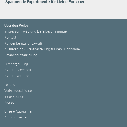
Spannende Experimente für kleine Forscher
Über den Verlag
Impressum, AGB und Lieferbestimmungen
Kontakt
Kundenberatung (E-Mail)
Auslieferung (Direktbestellung für den Buchhandel)
Datenschutzerklärung
Lemberger Blog
BVL auf Facebook
BVL auf Youtube
Leitbild
Verlagsgeschichte
Innovationen
Presse
Unsere Autor:innen
Autor:in werden