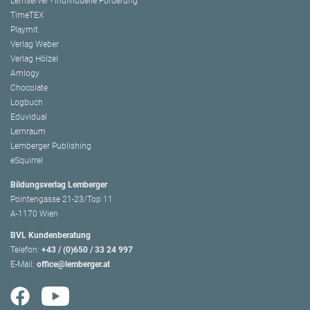
Lernserver - Individuelle Förderung
TimeTEX
Playmit
Verlag Weber
Verlag Hölzel
Amlogy
Chocolate
Logbuch
Eduvidual
Lernraum
Lemberger Publishing
eSquirrel
Bildungsverlag Lemberger
Pointengasse 21-23/Top 11
A-1170 Wien
BVL Kundenberatung
Telefon:
+43 / (0)650 / 33 24 997
E-Mail:
office@lemberger.at