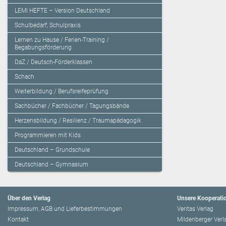
LEMI HEFTE – Version Deutschland
Schulbedarf, Schulpraxis
Lernen zu Hause / Ferien-Training /
Begabungsförderung
DaZ / Deutsch-Förderklassen
Schach
Weiterbildung / Berufsreifeprüfung
Sachbücher / Fachbücher / Tagungsbände
Herzensbildung / Resilienz / Traumapädagogik
Programmieren mit Kids
Deutschland – Grundschule
Deutschland – Gymnasium
Über den Verlag
Unsere Kooperati
Impressum, AGB und Lieferbestimmungen
Veritas Verlag
Kontakt
Mildenberger Verl