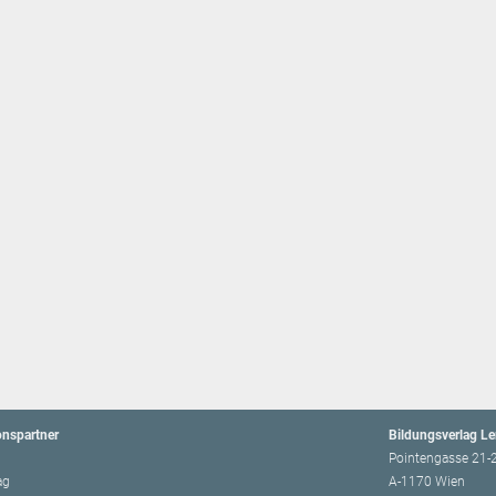
onspartner
Bildungsverlag L
Pointengasse 21-
ag
A-1170 Wien