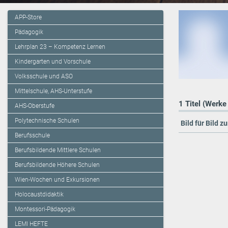
APP-Store
Pädagogik
Lehrplan 23 – Kompetenz Lernen
Kindergarten und Vorschule
Volksschule und ASO
Mittelschule, AHS-Unterstufe
1 Titel (Werke
AHS-Oberstufe
Polytechnische Schulen
Bild für Bild 
Berufsschule
Berufsbildende Mittlere Schulen
Berufsbildende Höhere Schulen
Wien-Wochen und Exkursionen
Holocaustdidaktik
Montessori-Pädagogik
LEMI HEFTE