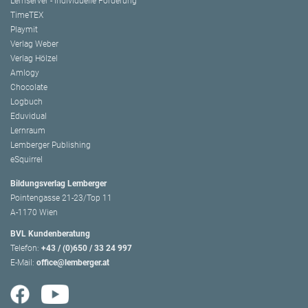
Lernserver - Individuelle Förderung
TimeTEX
Playmit
Verlag Weber
Verlag Hölzel
Amlogy
Chocolate
Logbuch
Eduvidual
Lernraum
Lemberger Publishing
eSquirrel
Bildungsverlag Lemberger
Pointengasse 21-23/Top 11
A-1170 Wien
BVL Kundenberatung
Telefon:
+43 / (0)650 / 33 24 997
E-Mail:
office@lemberger.at