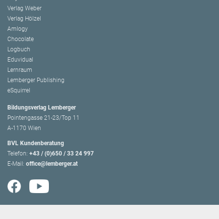
Verlag Weber
Verlag Hölzel
Amlogy
Chocolate
Logbuch
Eduvidual
Lernraum
Lemberger Publishing
eSquirrel
Bildungsverlag Lemberger
Pointengasse 21-23/Top 11
A-1170 Wien
BVL Kundenberatung
Telefon:
+43 / (0)650 / 33 24 997
E-Mail:
office@lemberger.at