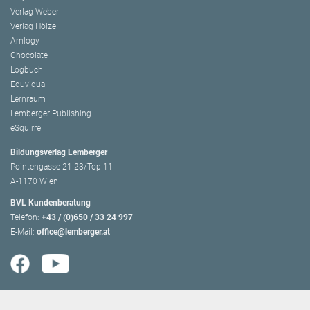
Verlag Weber
Verlag Hölzel
Amlogy
Chocolate
Logbuch
Eduvidual
Lernraum
Lemberger Publishing
eSquirrel
Bildungsverlag Lemberger
Pointengasse 21-23/Top 11
A-1170 Wien
BVL Kundenberatung
Telefon:
+43 / (0)650 / 33 24 997
E-Mail:
office@lemberger.at