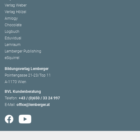
Verlag Weber
Verlag Hölzel
Amlogy
Chocolate
Logbuch
Eduvidual
Lernraum
Lemberger Publishing
eSquirrel
Bildungsverlag Lemberger
Pointengasse 21-23/Top 11
A-1170 Wien
BVL Kundenberatung
Telefon:
+43 / (0)650 / 33 24 997
E-Mail:
office@lemberger.at