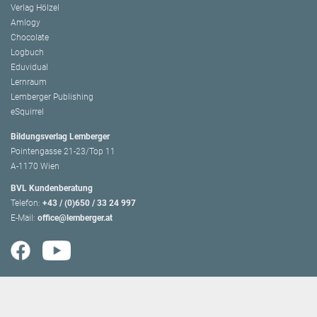
Verlag Hölzel
Amlogy
Chocolate
Logbuch
Eduvidual
Lernraum
Lemberger Publishing
eSquirrel
Bildungsverlag Lemberger
Pointengasse 21-23/Top 11
A-1170 Wien
BVL Kundenberatung
Telefon:
+43 / (0)650 / 33 24 997
E-Mail:
office@lemberger.at