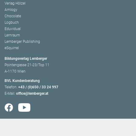
Verlag Hölzel
Amlogy
Chocolate
Logbuch
Eduvidual
Lernraum
Lemberger Publishing
eSquirrel
Bildungsverlag Lemberger
Pointengasse 21-23/Top 11
A-1170 Wien
BVL Kundenberatung
Telefon:
+43 / (0)650 / 33 24 997
E-Mail:
office@lemberger.at