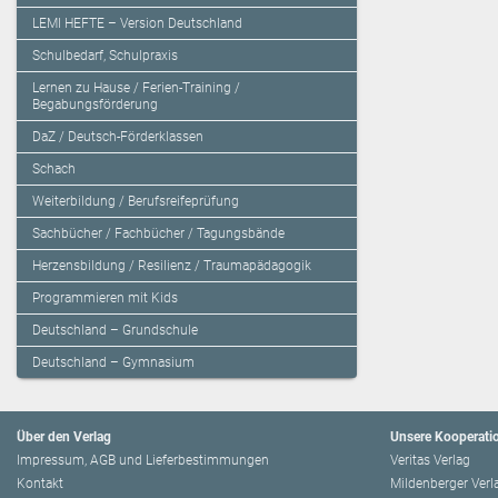
LEMI HEFTE – Version Deutschland
Schulbedarf, Schulpraxis
Lernen zu Hause / Ferien-Training /
Begabungsförderung
DaZ / Deutsch-Förderklassen
Schach
Weiterbildung / Berufsreifeprüfung
Sachbücher / Fachbücher / Tagungsbände
Herzensbildung / Resilienz / Traumapädagogik
Programmieren mit Kids
Deutschland – Grundschule
Deutschland – Gymnasium
Über den Verlag
Unsere Kooperati
Impressum, AGB und Lieferbestimmungen
Veritas Verlag
Kontakt
Mildenberger Verl