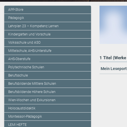
APP-Store
Pädagogik
Lehrplan 23 – Kompetenz Lernen
Kindergarten und Vorschule
Volksschule und ASO
Mittelschule, AHS-Unterstufe
1 Titel (Werke
AHS-Oberstufe
Polytechnische Schulen
Mein Leseportf
Berufsschule
Berufsbildende Mittlere Schulen
Berufsbildende Höhere Schulen
Wien-Wochen und Exkursionen
Holocaustdidaktik
Montessori-Pädagogik
LEMI HEFTE