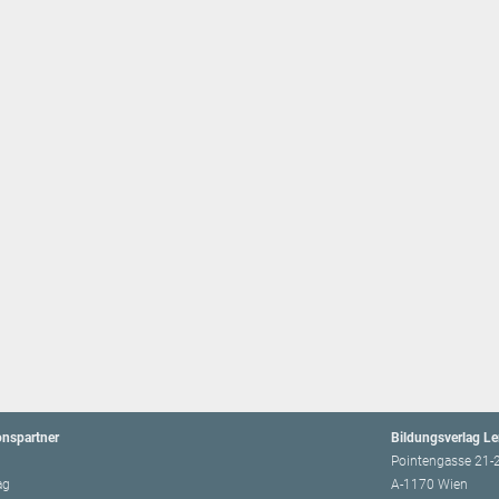
onspartner
Bildungsverlag L
Pointengasse 21-
ag
A-1170 Wien