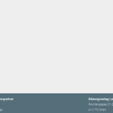
onspartner
Bildungsverlag L
Pointengasse 21-
ag
A-1170 Wien