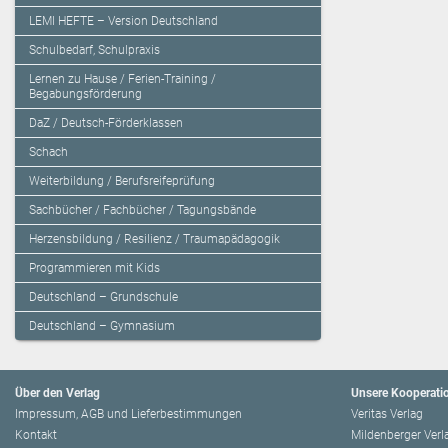
LEMI HEFTE – Version Deutschland
Schulbedarf, Schulpraxis
Lernen zu Hause / Ferien-Training /
Begabungsförderung
DaZ / Deutsch-Förderklassen
Schach
Weiterbildung / Berufsreifeprüfung
Sachbücher / Fachbücher / Tagungsbände
Herzensbildung / Resilienz / Traumapädagogik
Programmieren mit Kids
Deutschland – Grundschule
Deutschland – Gymnasium
Über den Verlag
Unsere Kooperati
Impressum, AGB und Lieferbestimmungen
Veritas Verlag
Kontakt
Mildenberger Verl