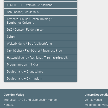
LEMI HEFTE – Version Deutschland
Schulbedarf, Schulpraxis
Lernen zu Hause / Ferien-Training /
Begabungsförderung
DaZ / Deutsch-Förderklassen
Schach
Weiterbildung / Berufsreifeprüfung
Sachbücher / Fachbücher / Tagungsbände
Herzensbildung / Resilienz / Traumapädagogik
Programmieren mit Kids
Deutschland – Grundschule
Deutschland – Gymnasium
Über den Verlag
Unsere Kooperati
Impressum, AGB und Lieferbestimmungen
Veritas Verlag
Kontakt
Mildenberger Verl