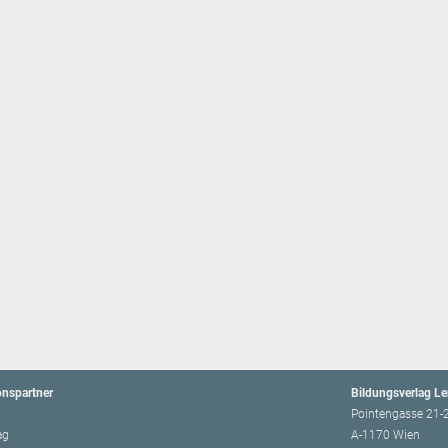
onspartner
Bildungsverlag L
Pointengasse 21-
ag
A-1170 Wien