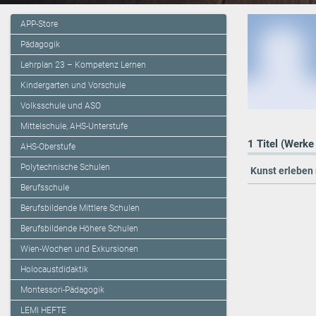
APP-Store
Pädagogik
Lehrplan 23 – Kompetenz Lernen
Kindergarten und Vorschule
Volksschule und ASO
Mittelschule, AHS-Unterstufe
1 Titel (Werke
AHS-Oberstufe
Polytechnische Schulen
Kunst erleben 
Berufsschule
Berufsbildende Mittlere Schulen
Berufsbildende Höhere Schulen
Wien-Wochen und Exkursionen
Holocaustdidaktik
Montessori-Pädagogik
LEMI HEFTE