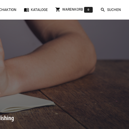
shopping_cart
menu_book
search
WARENKORB
CHAKTION
KATALOGE
SUCHEN
0