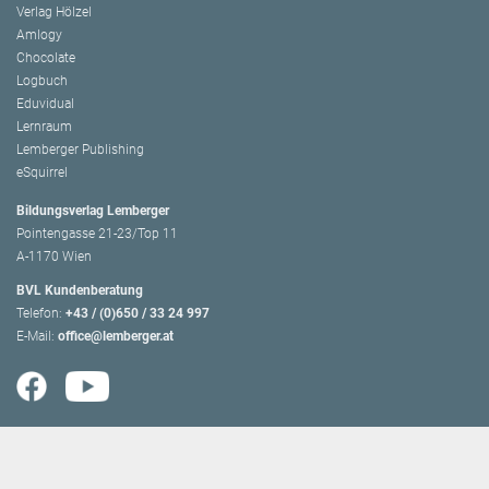
Verlag Hölzel
Amlogy
Chocolate
Logbuch
Eduvidual
Lernraum
Lemberger Publishing
eSquirrel
Bildungsverlag Lemberger
Pointengasse 21-23/Top 11
A-1170 Wien
BVL Kundenberatung
Telefon:
+43 / (0)650 / 33 24 997
E-Mail:
office@lemberger.at