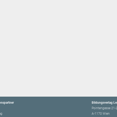
onspartner
Bildungsverlag L
Pointengasse 21-
ag
A-1170 Wien