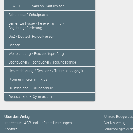
LEMI HEFTE – Version Deutschland
Schulbedarf, Schulpraxis
Lernen zu Hause / Ferien-Training /
Begabungsförderung
DaZ / Deutsch-Förderklassen
Schach
Weiterbildung / Berufsreifeprüfung
Sachbücher / Fachbücher / Tagungsbände
Herzensbildung / Resilienz / Traumapädagogik
Programmieren mit Kids
Deutschland – Grundschule
Deutschland – Gymnasium
Über den Verlag
Unsere Kooperati
Impressum, AGB und Lieferbestimmungen
Veritas Verlag
Kontakt
Mildenberger Verl