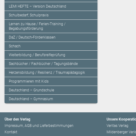
LEMI HEFTE – Version Deutschland
Schulbedarf, Schulpraxis
Lernen zu Hause / Ferien-Training /
Begabungsförderung
DaZ / Deutsch-Förderklassen
Schach
Weiterbildung / Berufsreifeprüfung
Sachbücher / Fachbücher / Tagungsbände
Herzensbildung / Resilienz / Traumapädagogik
Programmieren mit Kids
Deutschland – Grundschule
Deutschland – Gymnasium
Über den Verlag
Unsere Kooperati
Impressum, AGB und Lieferbestimmungen
Veritas Verlag
Kontakt
Mildenberger Verl