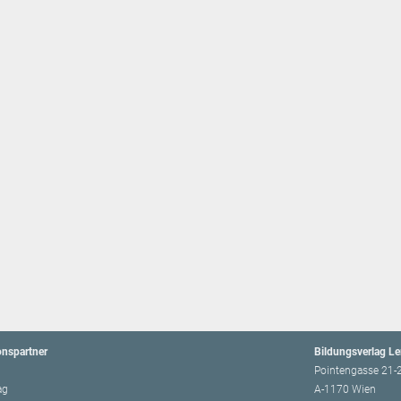
onspartner
Bildungsverlag L
Pointengasse 21-
ag
A-1170 Wien