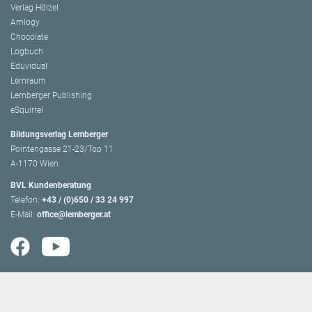
Verlag Hölzel
Amlogy
Chocolate
Logbuch
Eduvidual
Lernraum
Lemberger Publishing
eSquirrel
Bildungsverlag Lemberger
Pointengasse 21-23/Top 11
A-1170 Wien
BVL Kundenberatung
Telefon:
+43 / (0)650 / 33 24 997
E-Mail:
office@lemberger.at