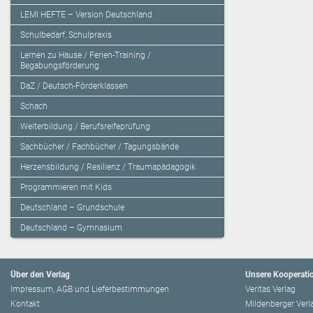
LEMI HEFTE – Version Deutschland
Schulbedarf, Schulpraxis
Lernen zu Hause / Ferien-Training /
Begabungsförderung
DaZ / Deutsch-Förderklassen
Schach
Weiterbildung / Berufsreifeprüfung
Sachbücher / Fachbücher / Tagungsbände
Herzensbildung / Resilienz / Traumapädagogik
Programmieren mit Kids
Deutschland – Grundschule
Deutschland – Gymnasium
Über den Verlag
Unsere Kooperati
Impressum, AGB und Lieferbestimmungen
Veritas Verlag
Kontakt
Mildenberger Verl