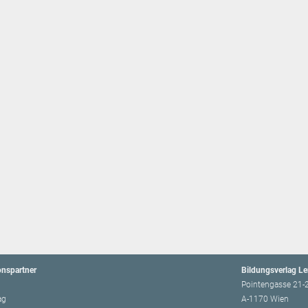
onspartner
Bildungsverlag L
Pointengasse 21-
ag
A-1170 Wien