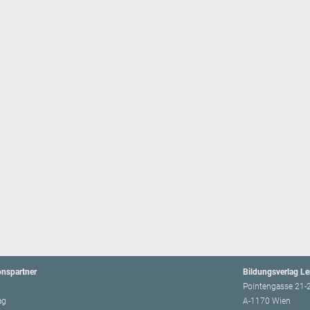
onspartner
Bildungsverlag L
Pointengasse 21-
ag
A-1170 Wien