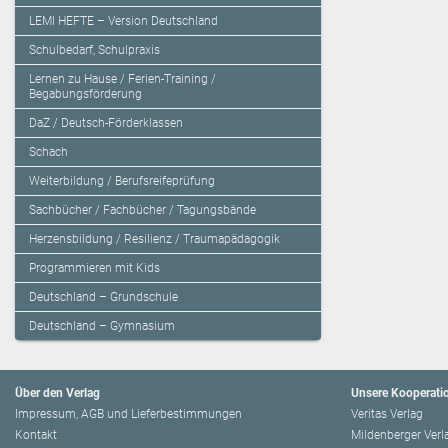
LEMI HEFTE – Version Deutschland
Schulbedarf, Schulpraxis
Lernen zu Hause / Ferien-Training /
Begabungsförderung
DaZ / Deutsch-Förderklassen
Schach
Weiterbildung / Berufsreifeprüfung
Sachbücher / Fachbücher / Tagungsbände
Herzensbildung / Resilienz / Traumapädagogik
Programmieren mit Kids
Deutschland – Grundschule
Deutschland – Gymnasium
Über den Verlag
Unsere Kooperati
Impressum, AGB und Lieferbestimmungen
Veritas Verlag
Kontakt
Mildenberger Verl