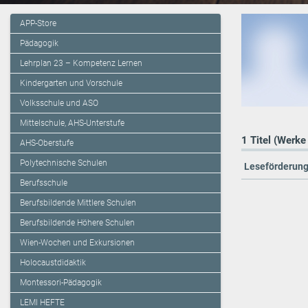
APP-Store
Pädagogik
Lehrplan 23 – Kompetenz Lernen
Kindergarten und Vorschule
Volksschule und ASO
Mittelschule, AHS-Unterstufe
1 Titel (Werke
AHS-Oberstufe
Polytechnische Schulen
Leseförderung 
Berufsschule
Berufsbildende Mittlere Schulen
Berufsbildende Höhere Schulen
Wien-Wochen und Exkursionen
Holocaustdidaktik
Montessori-Pädagogik
LEMI HEFTE