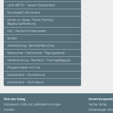
LEMI HEFTE – Version Deutschland
Schulbedarf, Schulpraxis
Lernen zu Hause / Ferien-Training /
Begabungsförderung
DaZ / Deutsch-Förderklassen
Schach
Weiterbildung / Berufsreifeprüfung
Sachbücher / Fachbücher / Tagungsbände
Herzensbildung / Resilienz / Traumapädagogik
Programmieren mit Kids
Deutschland – Grundschule
Deutschland – Gymnasium
Über den Verlag
Unsere Kooperati
Impressum, AGB und Lieferbestimmungen
Veritas Verlag
Kontakt
Mildenberger Verl