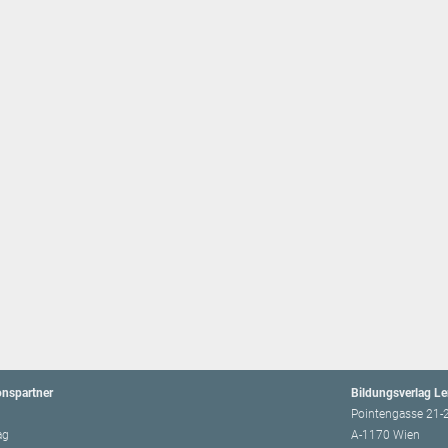
onspartner
Bildungsverlag L
Pointengasse 21-
ag
A-1170 Wien