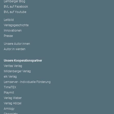
Lemberger Blog
BVL auf Facebook
BVL auf Youtube
Leitbild
Verlagsgeschichte
Innovationen
Presse
Unsere Autor:innen
Autor:in werden
Unsere Kooperationspartner
Veritas Verlag
Mildenberger Verlag
elk Verlag
Lernserver - Individuelle Förderung
TimeTEX
Playmit
Verlag Weber
Verlag Hölzel
Amlogy
Chocolate