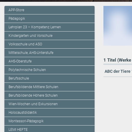
APP-Store
Pädagogik
Lehrplan 23 – Kompetenz Lernen
Kindergarten und Vorschule
Volksschule und ASO
Mittelschule, AHS-Unterstufe
1 Titel (Werke
AHS-Oberstufe
Polytechnische Schulen
ABC der Tiere 
Berufsschule
Berufsbildende Mittlere Schulen
Berufsbildende Höhere Schulen
Wien-Wochen und Exkursionen
Holocaustdidaktik
Montessori-Pädagogik
LEMI HEFTE