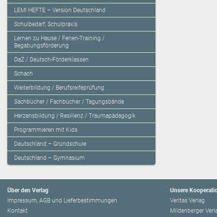
LEMI HEFTE – Version Deutschland
Schulbedarf, Schulpraxis
Lernen zu Hause / Ferien-Training /
Begabungsförderung
DaZ / Deutsch-Förderklassen
Schach
Weiterbildung / Berufsreifeprüfung
Sachbücher / Fachbücher / Tagungsbände
Herzensbildung / Resilienz / Traumapädagogik
Programmieren mit Kids
Deutschland – Grundschule
Deutschland – Gymnasium
Über den Verlag
Unsere Kooperati
Impressum, AGB und Lieferbestimmungen
Veritas Verlag
Kontakt
Mildenberger Verl