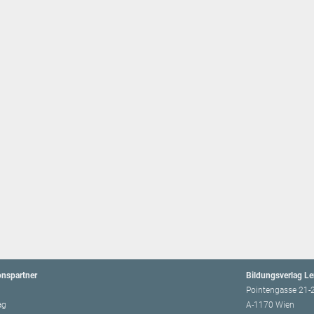
onspartner
Bildungsverlag L
Pointengasse 21-
ag
A-1170 Wien