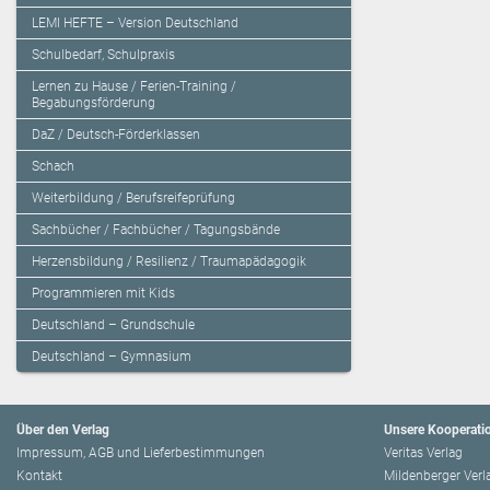
LEMI HEFTE – Version Deutschland
Schulbedarf, Schulpraxis
Lernen zu Hause / Ferien-Training /
Begabungsförderung
DaZ / Deutsch-Förderklassen
Schach
Weiterbildung / Berufsreifeprüfung
Sachbücher / Fachbücher / Tagungsbände
Herzensbildung / Resilienz / Traumapädagogik
Programmieren mit Kids
Deutschland – Grundschule
Deutschland – Gymnasium
Über den Verlag
Unsere Kooperati
Impressum, AGB und Lieferbestimmungen
Veritas Verlag
Kontakt
Mildenberger Verl