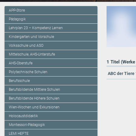
APP-Store
Pädagogik
Lehrplan 23 – Kompetenz Lernen
Kindergarten und Vorschule
Volksschule und ASO
Mittelschule, AHS-Unterstufe
1 Titel (Werke
AHS-Oberstufe
Polytechnische Schulen
ABC der Tiere 
Berufsschule
Berufsbildende Mittlere Schulen
Berufsbildende Höhere Schulen
Wien-Wochen und Exkursionen
Holocaustdidaktik
Montessori-Pädagogik
LEMI HEFTE