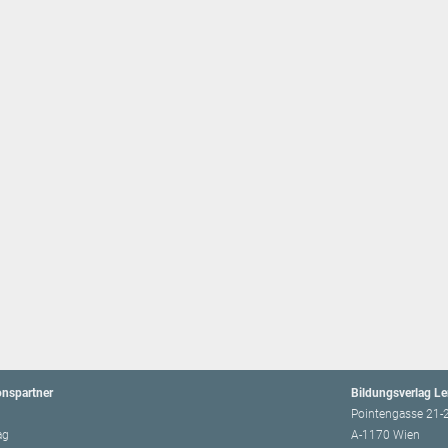
onspartner
Bildungsverlag L
Pointengasse 21-
ag
A-1170 Wien