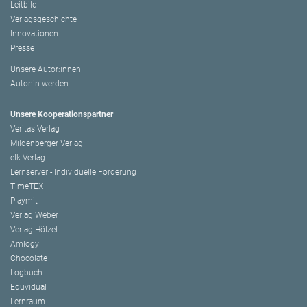
Leitbild
Verlagsgeschichte
Innovationen
Presse
Unsere Autor:innen
Autor:in werden
Unsere Kooperationspartner
Veritas Verlag
Mildenberger Verlag
elk Verlag
Lernserver - Individuelle Förderung
TimeTEX
Playmit
Verlag Weber
Verlag Hölzel
Amlogy
Chocolate
Logbuch
Eduvidual
Lernraum