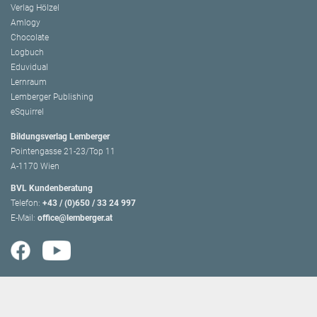
Verlag Hölzel
Amlogy
Chocolate
Logbuch
Eduvidual
Lernraum
Lemberger Publishing
eSquirrel
Bildungsverlag Lemberger
Pointengasse 21-23/Top 11
A-1170 Wien
BVL Kundenberatung
Telefon:
+43 / (0)650 / 33 24 997
E-Mail:
office@lemberger.at