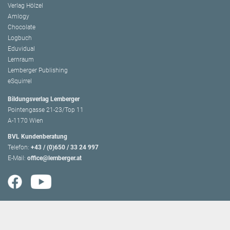
Verlag Hölzel
Amlogy
Chocolate
Logbuch
Eduvidual
Lernraum
Lemberger Publishing
eSquirrel
Bildungsverlag Lemberger
Pointengasse 21-23/Top 11
A-1170 Wien
BVL Kundenberatung
Telefon:
+43 / (0)650 / 33 24 997
E-Mail:
office@lemberger.at